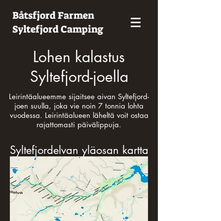
Båtsfjord Farmen
Syltefjord Camping
Lohen kalastus
Syltefjord-joella
Leirintäalueemme sijaitsee aivan Syltefjord-
joen suulla, joka vie noin 7 tonnia lohta
vuodessa. Leirintäalueen läheltä voit ostaa
rajattomasti päivälippuja.
Syltefjordelvan yläosan kartta