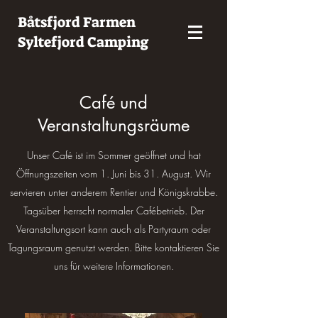
Båtsfjord Farmen
Syltefjord Camping
Café und
Veranstaltungsräume
Unser Café ist im Sommer geöffnet und hat
Öffnungszeiten vom 1. Juni bis 31. August. Wir
servieren unter anderem Rentier und Königskrabbe.
Tagsüber herrscht normaler Cafébetrieb. Der
Veranstaltungsort kann auch als Partyraum oder
Tagungsraum genutzt werden. Bitte kontaktieren Sie
uns für weitere Informationen.